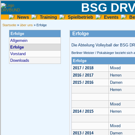
BSG DRVB
News
Training
Spielbetrieb
Events
Be
Startseite
»
über uns
» Erfolge
Erfolge
Erfolge
Allgemein
Die Abteilung Volleyball der BSG DR
Erfolge
Berliner Meister / Pokalsieger bezieht sich 
Vorstand
Downloads
Erfolge
2017 / 2018
Mixed
2016 / 2017
Herren
2015 / 2016
Damen
Herren
Mixed
2014 / 2015
Herren
Mixed
2013 / 2014
Damen